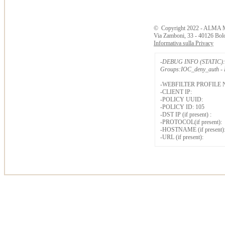
©
Copyright
2022 - ALMA 
Via Zamboni, 33 - 40126 Bol
Informativa sulla Privacy
-DEBUG INFO (STATIC): 
Groups:IOC_deny_auth - B
-WEBFILTER PROFILE 
-CLIENT IP:
-POLICY UUID:
-POLICY ID: 105
-DST IP (if present) :
-PROTOCOL(if present):
-HOSTNAME (if present)
-URL (if present):