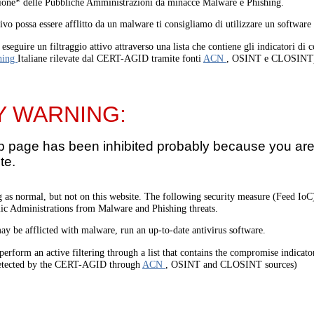
one* delle Pubbliche Amministrazioni da minacce Malware e Phishing.
tivo possa essere afflitto da un malware ti consigliamo di utilizzare un software
eseguire un filtraggio attivo attraverso una lista che contiene gli indicatori di
hing
Italiane rilevate dal CERT-AGID tramite fonti
ACN
, OSINT e CLOSINT
Y WARNING:
b page has been inhibited probably because you are 
te.
 as normal, but not on this website. The following security measure (Feed I
lic Administrations from Malware and Phishing threats.
ay be afflicted with malware, run an up-to-date antivirus software.
perform an active filtering through a list that contains the compromise indicato
etected by the CERT-AGID through
ACN
, OSINT and CLOSINT sources)