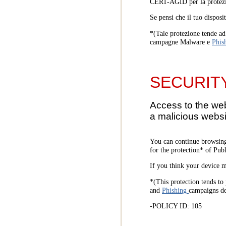
CERT-AGID per la protezi
Se pensi che il tuo disposi
*(Tale protezione tende ad 
campagne Malware e
Phis
SECURIT
Access to the we
a malicious websi
You can continue browsing
for the protection* of Pub
If you think your device m
*(This protection tends to 
and
Phishing
campaigns d
-POLICY ID: 105