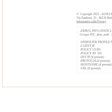
©
Copyright
2022 - ALMA 
Via Zamboni, 33 - 40126 Bol
Informativa sulla Privacy
-DEBUG INFO (STATIC): 
Groups:IOC_deny_auth - B
-WEBFILTER PROFILE 
-CLIENT IP:
-POLICY UUID:
-POLICY ID: 105
-DST IP (if present) :
-PROTOCOL(if present):
-HOSTNAME (if present)
-URL (if present):