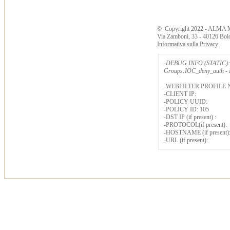
©
Copyright
2022 - ALMA 
Via Zamboni, 33 - 40126 Bol
Informativa sulla Privacy
-DEBUG INFO (STATIC): 
Groups:IOC_deny_auth - B
-WEBFILTER PROFILE 
-CLIENT IP:
-POLICY UUID:
-POLICY ID: 105
-DST IP (if present) :
-PROTOCOL(if present):
-HOSTNAME (if present)
-URL (if present):