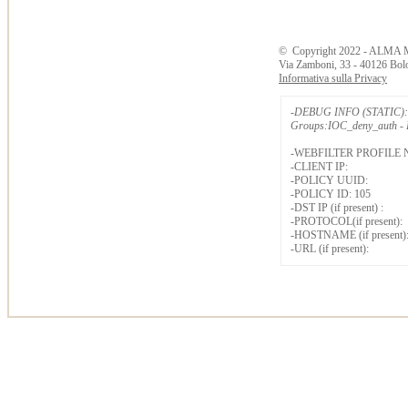
©
Copyright
2022 - ALMA 
Via Zamboni, 33 - 40126 Bol
Informativa sulla Privacy
-DEBUG INFO (STATIC): 
Groups:IOC_deny_auth - B
-WEBFILTER PROFILE 
-CLIENT IP:
-POLICY UUID:
-POLICY ID: 105
-DST IP (if present) :
-PROTOCOL(if present):
-HOSTNAME (if present)
-URL (if present):