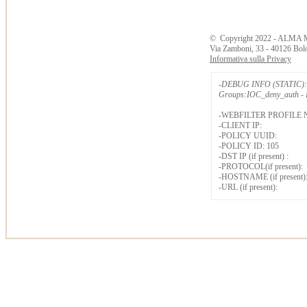
©
Copyright
2022 - ALMA 
Via Zamboni, 33 - 40126 Bol
Informativa sulla Privacy
-DEBUG INFO (STATIC): 
Groups:IOC_deny_auth - B
-WEBFILTER PROFILE 
-CLIENT IP:
-POLICY UUID:
-POLICY ID: 105
-DST IP (if present) :
-PROTOCOL(if present):
-HOSTNAME (if present)
-URL (if present):