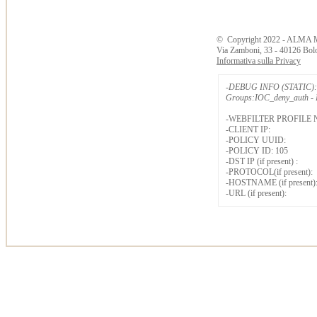
©
Copyright
2022 - ALMA 
Via Zamboni, 33 - 40126 Bol
Informativa sulla Privacy
-DEBUG INFO (STATIC): 
Groups:IOC_deny_auth - B
-WEBFILTER PROFILE 
-CLIENT IP:
-POLICY UUID:
-POLICY ID: 105
-DST IP (if present) :
-PROTOCOL(if present):
-HOSTNAME (if present)
-URL (if present):