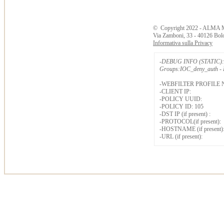
©
Copyright
2022 - ALMA 
Via Zamboni, 33 - 40126 Bol
Informativa sulla Privacy
-DEBUG INFO (STATIC): 
Groups:IOC_deny_auth - B
-WEBFILTER PROFILE 
-CLIENT IP:
-POLICY UUID:
-POLICY ID: 105
-DST IP (if present) :
-PROTOCOL(if present):
-HOSTNAME (if present)
-URL (if present):