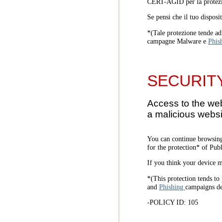
CERT-AGID per la protezi
Se pensi che il tuo disposi
*(Tale protezione tende ad 
campagne Malware e
Phis
SECURIT
Access to the we
a malicious websi
You can continue browsing
for the protection* of Pub
If you think your device m
*(This protection tends to 
and
Phishing
campaigns d
-POLICY ID: 105