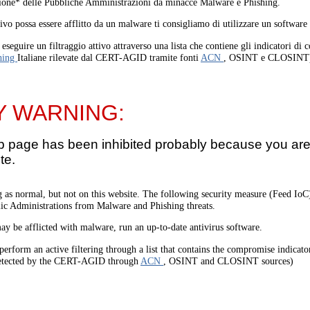
one* delle Pubbliche Amministrazioni da minacce Malware e Phishing.
tivo possa essere afflitto da un malware ti consigliamo di utilizzare un software
eseguire un filtraggio attivo attraverso una lista che contiene gli indicatori di
hing
Italiane rilevate dal CERT-AGID tramite fonti
ACN
, OSINT e CLOSINT
Y WARNING:
b page has been inhibited probably because you are 
te.
 as normal, but not on this website. The following security measure (Feed I
lic Administrations from Malware and Phishing threats.
ay be afflicted with malware, run an up-to-date antivirus software.
perform an active filtering through a list that contains the compromise indicato
etected by the CERT-AGID through
ACN
, OSINT and CLOSINT sources)