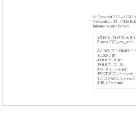
©
Copyright
2022 - ALMA 
Via Zamboni, 33 - 40126 Bol
Informativa sulla Privacy
-DEBUG INFO (STATIC): 
Groups:IOC_deny_auth - B
-WEBFILTER PROFILE 
-CLIENT IP:
-POLICY UUID:
-POLICY ID: 105
-DST IP (if present) :
-PROTOCOL(if present):
-HOSTNAME (if present)
-URL (if present):