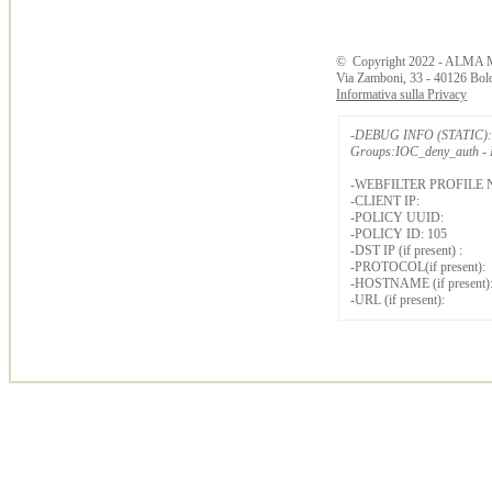
©
Copyright
2022 - ALMA 
Via Zamboni, 33 - 40126 Bol
Informativa sulla Privacy
-DEBUG INFO (STATIC): 
Groups:IOC_deny_auth - B
-WEBFILTER PROFILE 
-CLIENT IP:
-POLICY UUID:
-POLICY ID: 105
-DST IP (if present) :
-PROTOCOL(if present):
-HOSTNAME (if present)
-URL (if present):