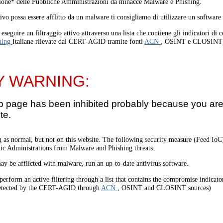
one* delle Pubbliche Amministrazioni da minacce Malware e Phishing.
tivo possa essere afflitto da un malware ti consigliamo di utilizzare un software
eseguire un filtraggio attivo attraverso una lista che contiene gli indicatori di
hing
Italiane rilevate dal CERT-AGID tramite fonti
ACN
, OSINT e CLOSINT
Y WARNING:
b page has been inhibited probably because you are 
te.
 as normal, but not on this website. The following security measure (Feed I
lic Administrations from Malware and Phishing threats.
ay be afflicted with malware, run an up-to-date antivirus software.
perform an active filtering through a list that contains the compromise indicato
etected by the CERT-AGID through
ACN
, OSINT and CLOSINT sources)