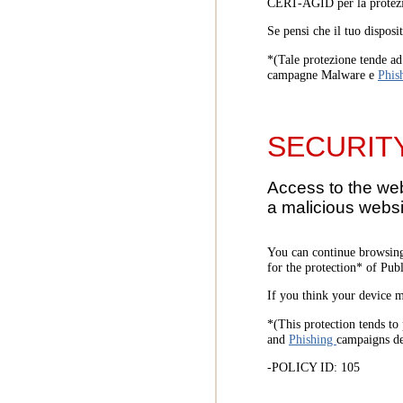
CERT-AGID per la protezi
Se pensi che il tuo disposi
*(Tale protezione tende ad 
campagne Malware e
Phis
SECURIT
Access to the we
a malicious websi
You can continue browsing
for the protection* of Pub
If you think your device m
*(This protection tends to 
and
Phishing
campaigns d
-POLICY ID: 105