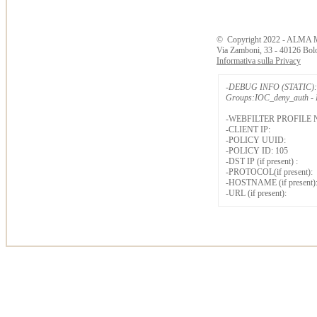
©
Copyright
2022 - ALMA 
Via Zamboni, 33 - 40126 Bol
Informativa sulla Privacy
-DEBUG INFO (STATIC): 
Groups:IOC_deny_auth - B
-WEBFILTER PROFILE 
-CLIENT IP:
-POLICY UUID:
-POLICY ID: 105
-DST IP (if present) :
-PROTOCOL(if present):
-HOSTNAME (if present)
-URL (if present):