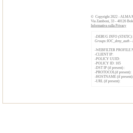
©
Copyright
2022 - ALMA 
Via Zamboni, 33 - 40126 Bol
Informativa sulla Privacy
-DEBUG INFO (STATIC): 
Groups:IOC_deny_auth - B
-WEBFILTER PROFILE 
-CLIENT IP:
-POLICY UUID:
-POLICY ID: 105
-DST IP (if present) :
-PROTOCOL(if present):
-HOSTNAME (if present)
-URL (if present):