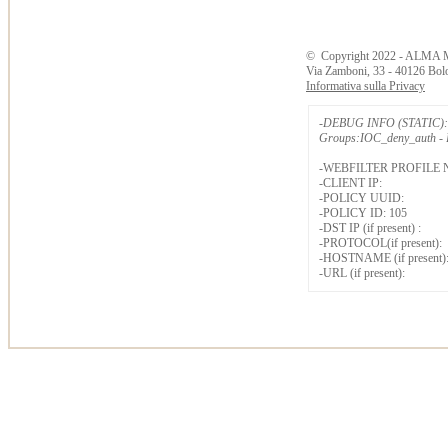
©
Copyright
2022 - ALMA 
Via Zamboni, 33 - 40126 Bol
Informativa sulla Privacy
-DEBUG INFO (STATIC): 
Groups:IOC_deny_auth - B
-WEBFILTER PROFILE 
-CLIENT IP:
-POLICY UUID:
-POLICY ID: 105
-DST IP (if present) :
-PROTOCOL(if present):
-HOSTNAME (if present)
-URL (if present):