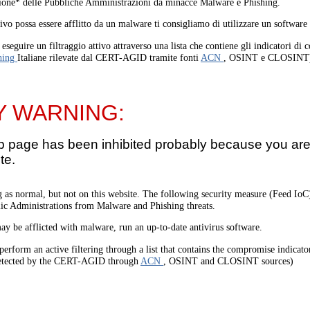
one* delle Pubbliche Amministrazioni da minacce Malware e Phishing.
tivo possa essere afflitto da un malware ti consigliamo di utilizzare un software
eseguire un filtraggio attivo attraverso una lista che contiene gli indicatori di
hing
Italiane rilevate dal CERT-AGID tramite fonti
ACN
, OSINT e CLOSINT
Y WARNING:
b page has been inhibited probably because you are 
te.
 as normal, but not on this website. The following security measure (Feed I
lic Administrations from Malware and Phishing threats.
ay be afflicted with malware, run an up-to-date antivirus software.
perform an active filtering through a list that contains the compromise indicato
etected by the CERT-AGID through
ACN
, OSINT and CLOSINT sources)