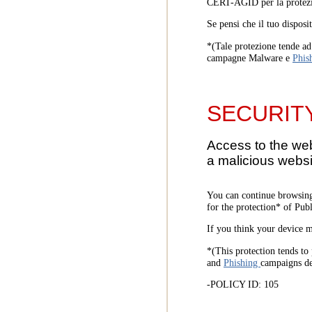
CERT-AGID per la protezi
Se pensi che il tuo disposi
*(Tale protezione tende ad 
campagne Malware e
Phis
SECURIT
Access to the we
a malicious websi
You can continue browsing
for the protection* of Pub
If you think your device m
*(This protection tends to 
and
Phishing
campaigns d
-POLICY ID: 105