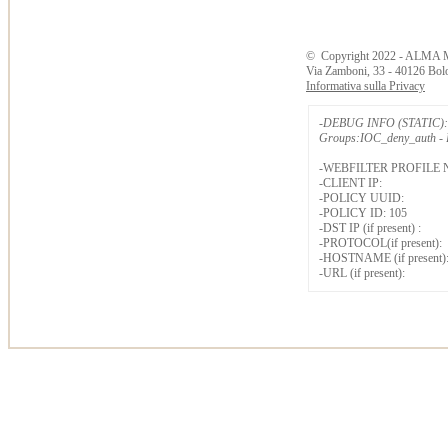
©
Copyright
2022 - ALMA 
Via Zamboni, 33 - 40126 Bol
Informativa sulla Privacy
-DEBUG INFO (STATIC): 
Groups:IOC_deny_auth - B
-WEBFILTER PROFILE 
-CLIENT IP:
-POLICY UUID:
-POLICY ID: 105
-DST IP (if present) :
-PROTOCOL(if present):
-HOSTNAME (if present)
-URL (if present):