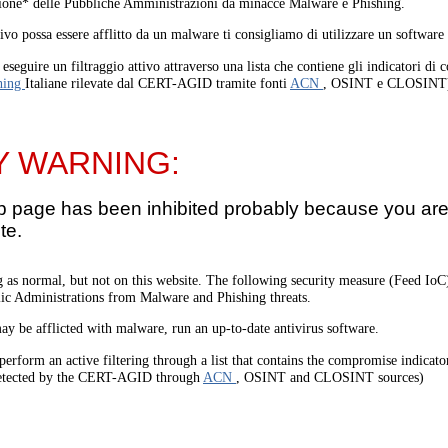
one* delle Pubbliche Amministrazioni da minacce Malware e Phishing.
tivo possa essere afflitto da un malware ti consigliamo di utilizzare un software
eseguire un filtraggio attivo attraverso una lista che contiene gli indicatori di
hing
Italiane rilevate dal CERT-AGID tramite fonti
ACN
, OSINT e CLOSINT
Y WARNING:
b page has been inhibited probably because you are 
te.
 as normal, but not on this website. The following security measure (Feed I
lic Administrations from Malware and Phishing threats.
ay be afflicted with malware, run an up-to-date antivirus software.
perform an active filtering through a list that contains the compromise indicato
etected by the CERT-AGID through
ACN
, OSINT and CLOSINT sources)