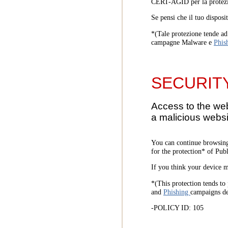
CERT-AGID per la protezi
Se pensi che il tuo disposi
*(Tale protezione tende ad 
campagne Malware e
Phis
SECURIT
Access to the we
a malicious websi
You can continue browsing
for the protection* of Pub
If you think your device m
*(This protection tends to 
and
Phishing
campaigns d
-POLICY ID: 105