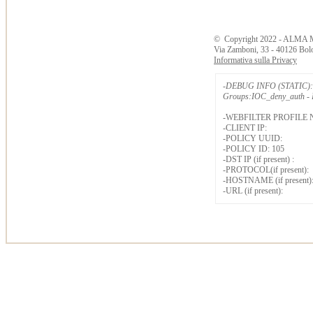
©
Copyright
2022 - ALMA 
Via Zamboni, 33 - 40126 Bol
Informativa sulla Privacy
-DEBUG INFO (STATIC): 
Groups:IOC_deny_auth - B
-WEBFILTER PROFILE 
-CLIENT IP:
-POLICY UUID:
-POLICY ID: 105
-DST IP (if present) :
-PROTOCOL(if present):
-HOSTNAME (if present)
-URL (if present):