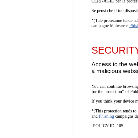
CERT-AGID per la protezi
Se pensi che il tuo disposi
*(Tale protezione tende ad 
campagne Malware e
Phis
SECURIT
Access to the we
a malicious websi
You can continue browsing
for the protection* of Pub
If you think your device m
*(This protection tends to 
and
Phishing
campaigns d
-POLICY ID: 105