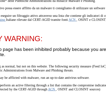
one* delle Pubbliche Amministrazioni da minacce Malware e Phishing.
tivo possa essere afflitto da un malware ti consigliamo di utilizzare un software
eseguire un filtraggio attivo attraverso una lista che contiene gli indicatori di
hing
Italiane rilevate dal CERT-AGID tramite fonti
ACN
, OSINT e CLOSINT
Y WARNING:
b page has been inhibited probably because you are 
te.
 as normal, but not on this website. The following security measure (Feed I
lic Administrations from Malware and Phishing threats.
ay be afflicted with malware, run an up-to-date antivirus software.
perform an active filtering through a list that contains the compromise indicato
etected by the CERT-AGID through
ACN
, OSINT and CLOSINT sources)