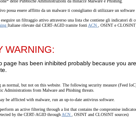
one* delle Pubbliche Amministrazioni da minacce Malware e Phishing.
tivo possa essere afflitto da un malware ti consigliamo di utilizzare un software
eseguire un filtraggio attivo attraverso una lista che contiene gli indicatori di
hing
Italiane rilevate dal CERT-AGID tramite fonti
ACN
, OSINT e CLOSINT
Y WARNING:
b page has been inhibited probably because you are 
te.
 as normal, but not on this website. The following security measure (Feed I
lic Administrations from Malware and Phishing threats.
ay be afflicted with malware, run an up-to-date antivirus software.
perform an active filtering through a list that contains the compromise indicato
etected by the CERT-AGID through
ACN
, OSINT and CLOSINT sources)