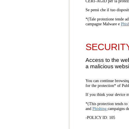
CERT-AGID per la protezi
Se pensi che il tuo disposi
*(Tale protezione tende ad 
campagne Malware e
Phis
SECURIT
Access to the we
a malicious websi
You can continue browsing
for the protection* of Pub
If you think your device m
*(This protection tends to 
and
Phishing
campaigns d
-POLICY ID: 105