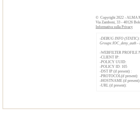
©
Copyright
2022 - ALMA 
Via Zamboni, 33 - 40126 Bol
Informativa sulla Privacy
-DEBUG INFO (STATIC): 
Groups:IOC_deny_auth - B
-WEBFILTER PROFILE 
-CLIENT IP:
-POLICY UUID:
-POLICY ID: 105
-DST IP (if present) :
-PROTOCOL(if present):
-HOSTNAME (if present)
-URL (if present):