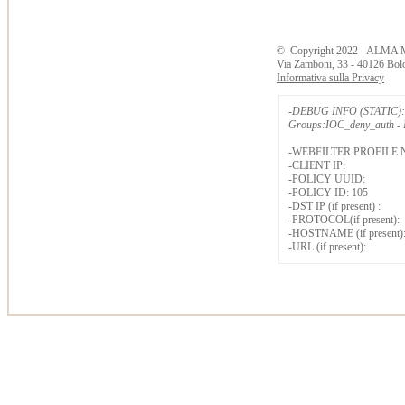
©
Copyright
2022 - ALMA 
Via Zamboni, 33 - 40126 Bol
Informativa sulla Privacy
-DEBUG INFO (STATIC): 
Groups:IOC_deny_auth - B
-WEBFILTER PROFILE 
-CLIENT IP:
-POLICY UUID:
-POLICY ID: 105
-DST IP (if present) :
-PROTOCOL(if present):
-HOSTNAME (if present)
-URL (if present):