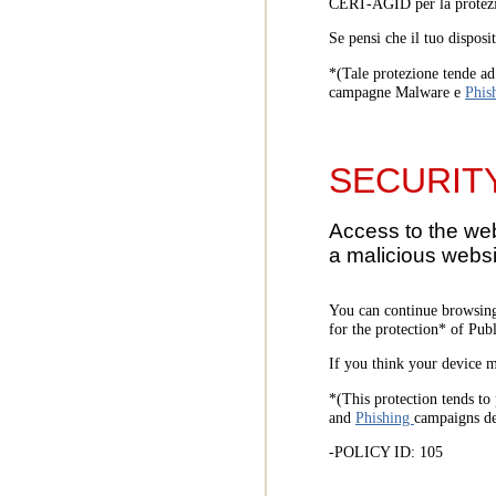
CERT-AGID per la protezi
Se pensi che il tuo disposi
*(Tale protezione tende ad 
campagne Malware e
Phis
SECURIT
Access to the we
a malicious websi
You can continue browsing
for the protection* of Pub
If you think your device m
*(This protection tends to 
and
Phishing
campaigns d
-POLICY ID: 105