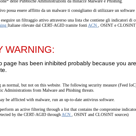
one* delle Pubbliche Amministrazioni da minacce Malware e Phishing.
tivo possa essere afflitto da un malware ti consigliamo di utilizzare un software
eseguire un filtraggio attivo attraverso una lista che contiene gli indicatori di
hing
Italiane rilevate dal CERT-AGID tramite fonti
ACN
, OSINT e CLOSINT
Y WARNING:
b page has been inhibited probably because you are 
te.
 as normal, but not on this website. The following security measure (Feed I
lic Administrations from Malware and Phishing threats.
ay be afflicted with malware, run an up-to-date antivirus software.
perform an active filtering through a list that contains the compromise indicato
etected by the CERT-AGID through
ACN
, OSINT and CLOSINT sources)