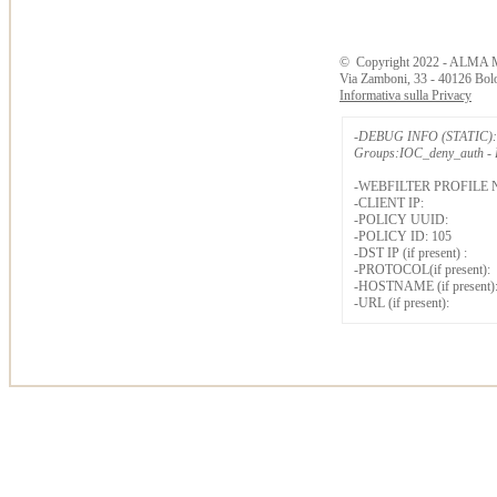
©
Copyright
2022 - ALMA 
Via Zamboni, 33 - 40126 Bol
Informativa sulla Privacy
-DEBUG INFO (STATIC): 
Groups:IOC_deny_auth - B
-WEBFILTER PROFILE 
-CLIENT IP:
-POLICY UUID:
-POLICY ID: 105
-DST IP (if present) :
-PROTOCOL(if present):
-HOSTNAME (if present)
-URL (if present):