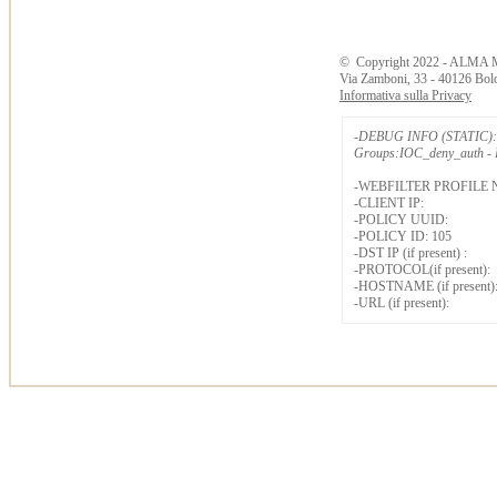
©
Copyright
2022 - ALMA 
Via Zamboni, 33 - 40126 Bol
Informativa sulla Privacy
-DEBUG INFO (STATIC): 
Groups:IOC_deny_auth - B
-WEBFILTER PROFILE 
-CLIENT IP:
-POLICY UUID:
-POLICY ID: 105
-DST IP (if present) :
-PROTOCOL(if present):
-HOSTNAME (if present)
-URL (if present):