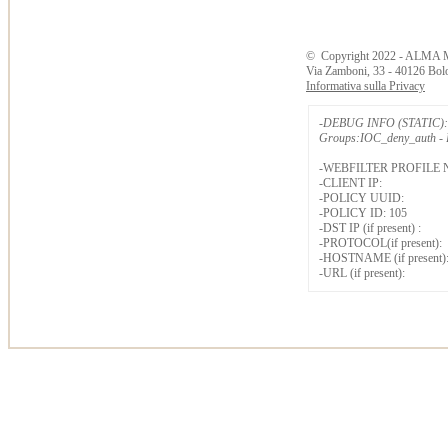
©
Copyright
2022 - ALMA 
Via Zamboni, 33 - 40126 Bol
Informativa sulla Privacy
-DEBUG INFO (STATIC): 
Groups:IOC_deny_auth - B
-WEBFILTER PROFILE 
-CLIENT IP:
-POLICY UUID:
-POLICY ID: 105
-DST IP (if present) :
-PROTOCOL(if present):
-HOSTNAME (if present)
-URL (if present):