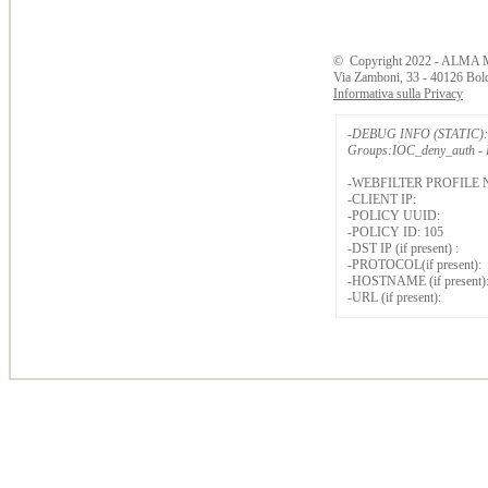
©
Copyright
2022 - ALMA 
Via Zamboni, 33 - 40126 Bol
Informativa sulla Privacy
-DEBUG INFO (STATIC): 
Groups:IOC_deny_auth - B
-WEBFILTER PROFILE 
-CLIENT IP:
-POLICY UUID:
-POLICY ID: 105
-DST IP (if present) :
-PROTOCOL(if present):
-HOSTNAME (if present)
-URL (if present):