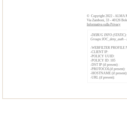
©
Copyright
2022 - ALMA 
Via Zamboni, 33 - 40126 Bol
Informativa sulla Privacy
-DEBUG INFO (STATIC): 
Groups:IOC_deny_auth - B
-WEBFILTER PROFILE 
-CLIENT IP:
-POLICY UUID:
-POLICY ID: 105
-DST IP (if present) :
-PROTOCOL(if present):
-HOSTNAME (if present)
-URL (if present):