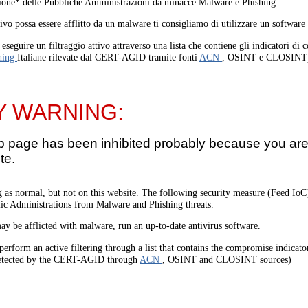
one* delle Pubbliche Amministrazioni da minacce Malware e Phishing.
tivo possa essere afflitto da un malware ti consigliamo di utilizzare un software
eseguire un filtraggio attivo attraverso una lista che contiene gli indicatori di
hing
Italiane rilevate dal CERT-AGID tramite fonti
ACN
, OSINT e CLOSINT
Y WARNING:
b page has been inhibited probably because you are 
te.
 as normal, but not on this website. The following security measure (Feed I
lic Administrations from Malware and Phishing threats.
ay be afflicted with malware, run an up-to-date antivirus software.
perform an active filtering through a list that contains the compromise indicato
etected by the CERT-AGID through
ACN
, OSINT and CLOSINT sources)