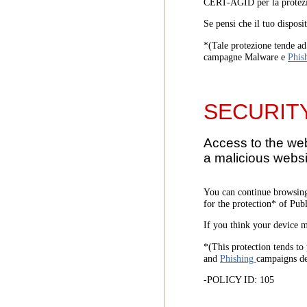
CERT-AGID per la protezi
Se pensi che il tuo disposi
*(Tale protezione tende ad 
campagne Malware e
Phis
SECURIT
Access to the we
a malicious websi
You can continue browsing
for the protection* of Pub
If you think your device m
*(This protection tends to 
and
Phishing
campaigns d
-POLICY ID: 105