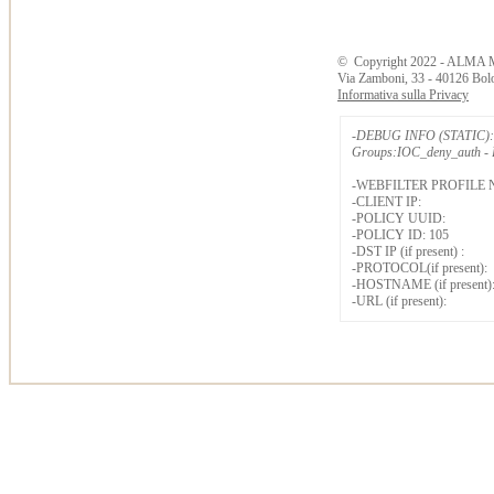
©
Copyright
2022 - ALMA 
Via Zamboni, 33 - 40126 Bol
Informativa sulla Privacy
-DEBUG INFO (STATIC): 
Groups:IOC_deny_auth - B
-WEBFILTER PROFILE 
-CLIENT IP:
-POLICY UUID:
-POLICY ID: 105
-DST IP (if present) :
-PROTOCOL(if present):
-HOSTNAME (if present)
-URL (if present):