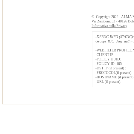
©
Copyright
2022 - ALMA 
Via Zamboni, 33 - 40126 Bol
Informativa sulla Privacy
-DEBUG INFO (STATIC): 
Groups:IOC_deny_auth - B
-WEBFILTER PROFILE 
-CLIENT IP:
-POLICY UUID:
-POLICY ID: 105
-DST IP (if present) :
-PROTOCOL(if present):
-HOSTNAME (if present)
-URL (if present):