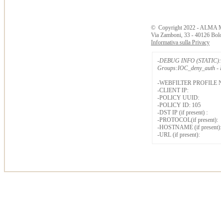
©
Copyright
2022 - ALMA 
Via Zamboni, 33 - 40126 Bol
Informativa sulla Privacy
-DEBUG INFO (STATIC): 
Groups:IOC_deny_auth - B
-WEBFILTER PROFILE 
-CLIENT IP:
-POLICY UUID:
-POLICY ID: 105
-DST IP (if present) :
-PROTOCOL(if present):
-HOSTNAME (if present)
-URL (if present):