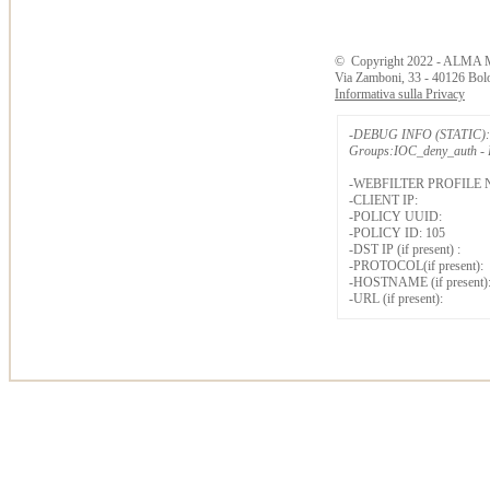
©
Copyright
2022 - ALMA 
Via Zamboni, 33 - 40126 Bol
Informativa sulla Privacy
-DEBUG INFO (STATIC): 
Groups:IOC_deny_auth - B
-WEBFILTER PROFILE 
-CLIENT IP:
-POLICY UUID:
-POLICY ID: 105
-DST IP (if present) :
-PROTOCOL(if present):
-HOSTNAME (if present)
-URL (if present):