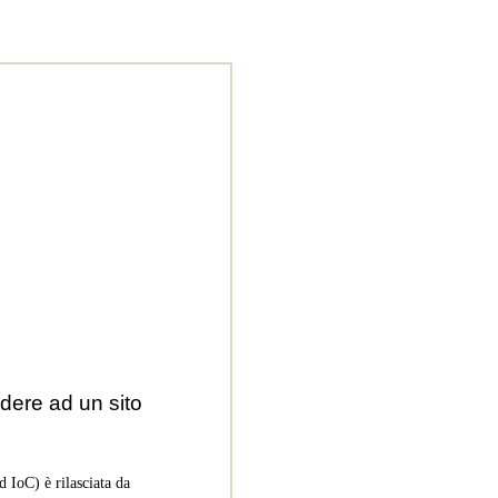
dere ad un sito
 IoC) è rilasciata da