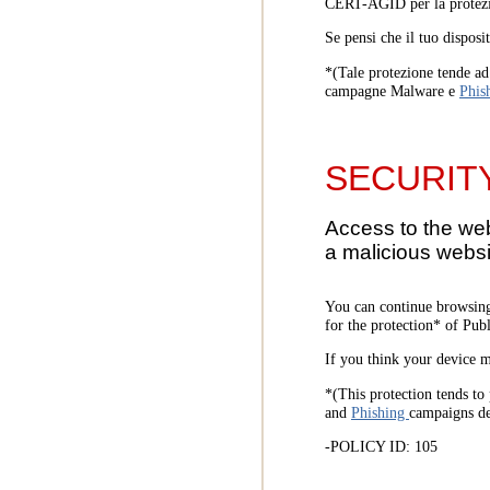
CERT-AGID per la protezi
Se pensi che il tuo disposi
*(Tale protezione tende ad 
campagne Malware e
Phis
SECURIT
Access to the we
a malicious websi
You can continue browsing
for the protection* of Pub
If you think your device m
*(This protection tends to 
and
Phishing
campaigns d
-POLICY ID: 105