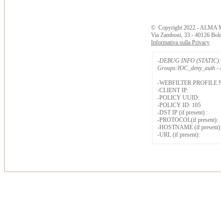
©
Copyright
2022 - ALMA 
Via Zamboni, 33 - 40126 Bol
Informativa sulla Privacy
-DEBUG INFO (STATIC): 
Groups:IOC_deny_auth - B
-WEBFILTER PROFILE 
-CLIENT IP:
-POLICY UUID:
-POLICY ID: 105
-DST IP (if present) :
-PROTOCOL(if present):
-HOSTNAME (if present)
-URL (if present):