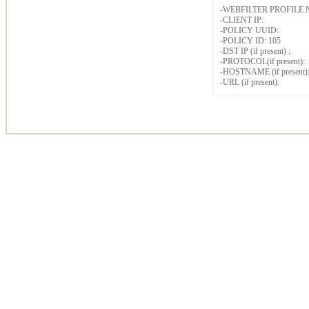
-WEBFILTER PROFILE 
-CLIENT IP:
-POLICY UUID:
-POLICY ID: 105
-DST IP (if present) :
-PROTOCOL(if present):
-HOSTNAME (if present)
-URL (if present):