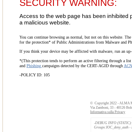
SECURITY WARNING:
Access to the web page has been inhibited 
a malicious website.
You can continue browsing as normal, but not on this website. Th
for the protection* of Public Administrations from Malware and Phi
If you think your device may be afflicted with malware, run an up-t
*(This protection tends to perform an active filtering through a lis
and
Phishing
campaigns detected by the CERT-AGID through
AC
-POLICY ID: 105
©
Copyright
2022 - ALMA 
Via Zamboni, 33 - 40126 Bol
Informativa sulla Privacy
-DEBUG INFO (STATIC): 
Groups:IOC_deny_auth - B