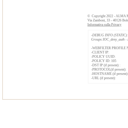
©
Copyright
2022 - ALMA 
Via Zamboni, 33 - 40126 Bol
Informativa sulla Privacy
-DEBUG INFO (STATIC): 
Groups:IOC_deny_auth - B
-WEBFILTER PROFILE 
-CLIENT IP:
-POLICY UUID:
-POLICY ID: 105
-DST IP (if present) :
-PROTOCOL(if present):
-HOSTNAME (if present)
-URL (if present):