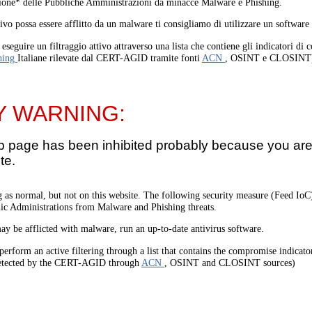
one* delle Pubbliche Amministrazioni da minacce Malware e Phishing.
tivo possa essere afflitto da un malware ti consigliamo di utilizzare un software
eseguire un filtraggio attivo attraverso una lista che contiene gli indicatori di
hing
Italiane rilevate dal CERT-AGID tramite fonti
ACN
, OSINT e CLOSINT
Y WARNING:
b page has been inhibited probably because you are 
te.
 as normal, but not on this website. The following security measure (Feed I
lic Administrations from Malware and Phishing threats.
ay be afflicted with malware, run an up-to-date antivirus software.
perform an active filtering through a list that contains the compromise indicato
etected by the CERT-AGID through
ACN
, OSINT and CLOSINT sources)