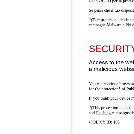
CERT-AGID per la protezi
Se pensi che il tuo disposi
*(Tale protezione tende ad 
campagne Malware e
Phis
SECURIT
Access to the we
a malicious websi
You can continue browsing
for the protection* of Pub
If you think your device m
*(This protection tends to 
and
Phishing
campaigns d
-POLICY ID: 105