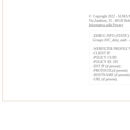
©
Copyright
2022 - ALMA 
Via Zamboni, 33 - 40126 Bol
Informativa sulla Privacy
-DEBUG INFO (STATIC): 
Groups:IOC_deny_auth - B
-WEBFILTER PROFILE 
-CLIENT IP:
-POLICY UUID:
-POLICY ID: 105
-DST IP (if present) :
-PROTOCOL(if present):
-HOSTNAME (if present)
-URL (if present):