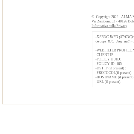
©
Copyright
2022 - ALMA 
Via Zamboni, 33 - 40126 Bol
Informativa sulla Privacy
-DEBUG INFO (STATIC): 
Groups:IOC_deny_auth - B
-WEBFILTER PROFILE 
-CLIENT IP:
-POLICY UUID:
-POLICY ID: 105
-DST IP (if present) :
-PROTOCOL(if present):
-HOSTNAME (if present)
-URL (if present):