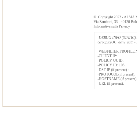
©
Copyright
2022 - ALMA 
Via Zamboni, 33 - 40126 Bol
Informativa sulla Privacy
-DEBUG INFO (STATIC): 
Groups:IOC_deny_auth - B
-WEBFILTER PROFILE 
-CLIENT IP:
-POLICY UUID:
-POLICY ID: 105
-DST IP (if present) :
-PROTOCOL(if present):
-HOSTNAME (if present)
-URL (if present):