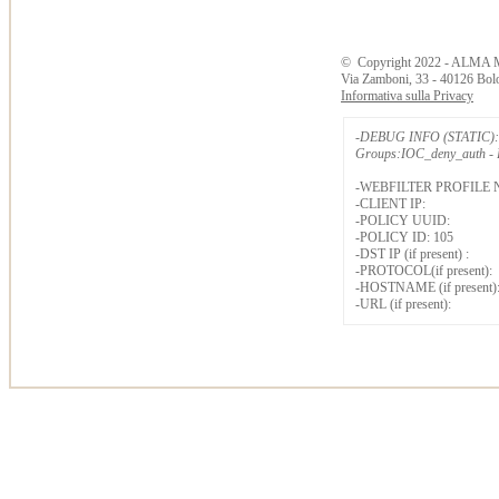
©
Copyright
2022 - ALMA 
Via Zamboni, 33 - 40126 Bol
Informativa sulla Privacy
-DEBUG INFO (STATIC): 
Groups:IOC_deny_auth - B
-WEBFILTER PROFILE 
-CLIENT IP:
-POLICY UUID:
-POLICY ID: 105
-DST IP (if present) :
-PROTOCOL(if present):
-HOSTNAME (if present)
-URL (if present):